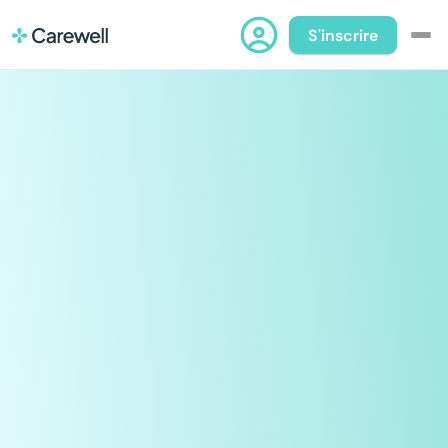
S'inscrire
Pour les pros
Pour les institutions
Prenez le contrôle
Blog
À propos
de votre job dans
Contact
la santé en Suisse,
transformez votre
vie
Carewell vous permet de 