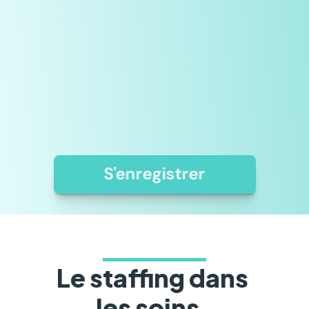
concilier votre vie 
personnelle et 
professionnelle dans les 
soins. Trouvez les jobs qui 
vous conviennent - 
facilement & 
digitalement.
S'enregistrer
Le staffing dans 
les soins, 