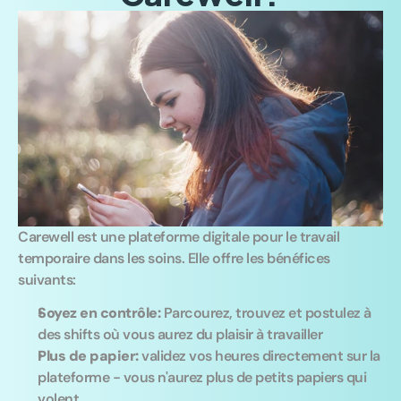
Carewell est une plateforme digitale pour le travail 
temporaire dans les soins. Elle offre les bénéfices 
suivants:
Soyez en contrôle: 
Parcourez, trouvez et postulez à 
des shifts où vous aurez du plaisir à travailler
Plus de papier: 
validez vos heures directement sur la 
plateforme - vous n'aurez plus de petits papiers qui 
volent