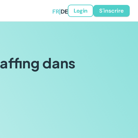
FR
|
DE
S'inscrire
Login
taffing dans