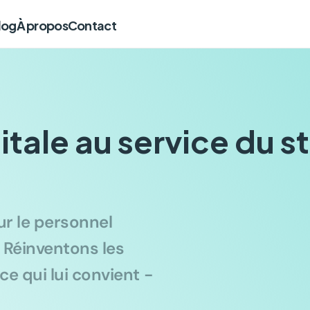
log
À propos
Contact
itale au service du s
r le personnel 
 Réinventons les 
e qui lui convient - 