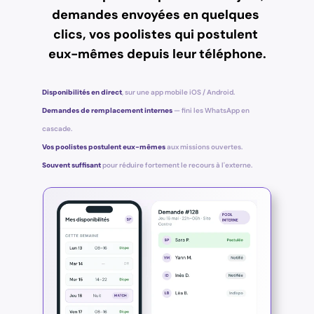
demandes envoyées en quelques 
clics, vos poolistes qui postulent 
eux-mêmes depuis leur téléphone.
Disponibilités en direct
, sur u
ne app mobile iOS / Android.
Demandes de remplacement internes
— fini les WhatsApp en 
cascade.
Vos poolistes postulent eux-mêmes
aux missions ouvertes.
Souvent suffisant
pour réduire fortement le recours à l'externe.