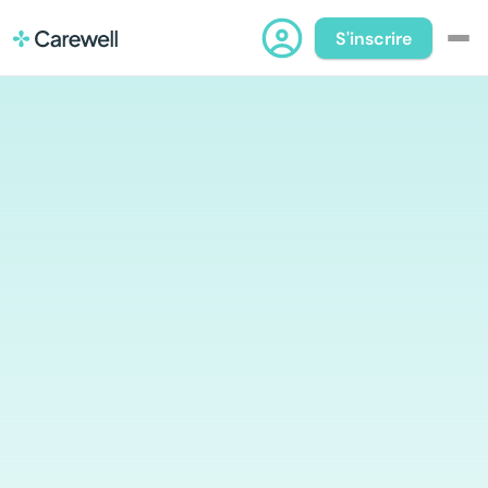
S'inscrire
Pour les pros
Pour les institutions
Blog
À propos
Contact
Pour vos services 
de soins à 
domicile:
une seule 
demande de 
remplacement. 
La bonne 
personne, tout 