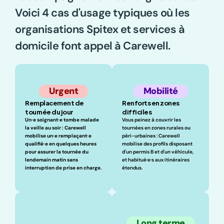
Voici 4 cas d'usage typiques où les 
organisations Spitex et services à 
domicile font appel à Carewell.
Urgent
Mobilité
Remplacement de 
Renforts en zones 
tournée du jour
difficiles
Un·e soignant·e tombe malade 
Vous peinez à couvrir les 
la veille au soir : Carewell 
tournées en zones rurales ou 
mobilise un·e remplaçant·e 
péri-urbaines : Carewell 
qualifié·e en quelques heures 
mobilise des profils disposant 
pour assurer la tournée du 
d'un permis B et d'un véhicule, 
lendemain matin sans 
et habitué·e·s aux itinéraires 
interruption de prise en charge.
étendus.
Long terme