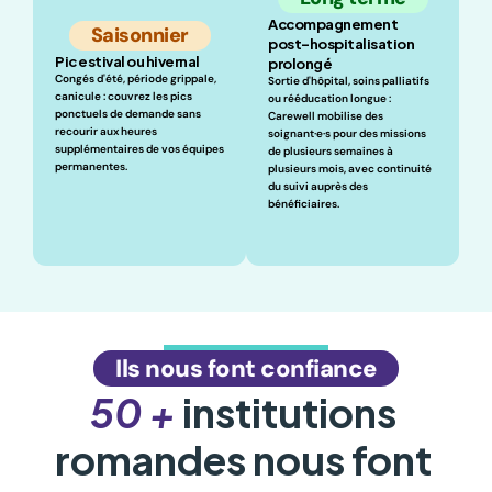
Accompagnement 
Saisonnier
post-hospitalisation 
Pic estival ou hivernal
prolongé
Congés d'été, période grippale, 
Sortie d'hôpital, soins palliatifs 
canicule : couvrez les pics 
ou rééducation longue : 
ponctuels de demande sans 
Carewell mobilise des 
recourir aux heures 
soignant·e·s pour des missions 
supplémentaires de vos équipes 
de plusieurs semaines à 
permanentes.
plusieurs mois, avec continuité 
du suivi auprès des 
bénéficiaires.
Ils nous font confiance
50 +
 institutions 
romandes nous font 