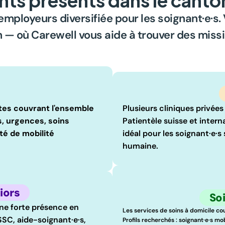
employeurs diversifiée pour les soignant·e·s.
— où Carewell vous aide à trouver des missio
tes couvrant l'ensemble 
Plusieurs cliniques privées
s, urgences, soins 
Patientèle suisse et inter
ité de mobilité 
idéal pour les soignant·e·s
humaine.
iors
Soi
ne forte présence en 
Les services de soins à domicile cou
SSC, aide-soignant·e·s, 
Profils recherchés : soignant·e·s mo