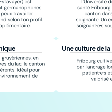
Estavayer) est 
L'Université d
ont germanophones. 
santé Fribourg
peux travailler 
canton dans 
d selon ton profil. 
soignante. Un e
upplémentaire.
soignant·e·s so
hique
Une culture de la 
 gruyériennes, en 
Fribourg cultiv
ves du lac, le canton 
par l'ancrage lo
érents. Idéal pour 
patient·e·s et
environnement de 
valorisé 