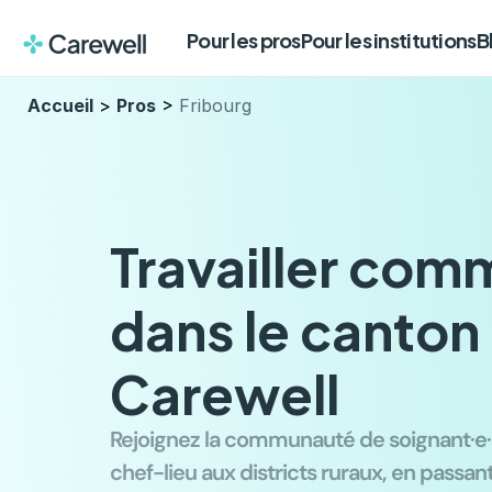
Pour les pros
Pour les institutions
B
Accueil
 > 
Pros
 > 
Fribourg
Travailler com
dans le canton
Carewell
Rejoignez la communauté de soignant·e·s
chef-lieu aux districts ruraux, en passant