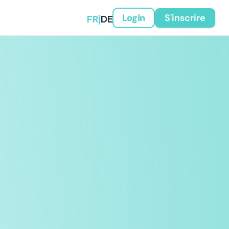
FR
|
DE
S'inscrire
Login