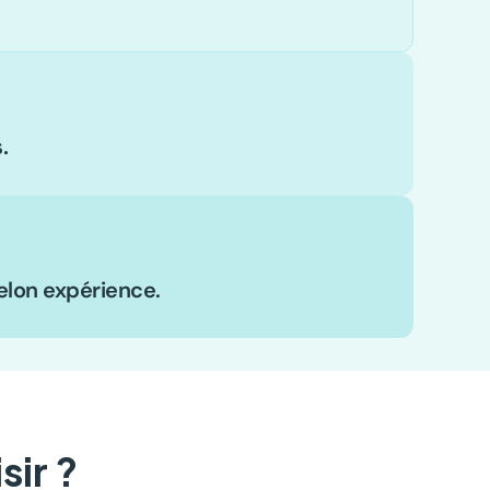
.
elon expérience.
sir ?