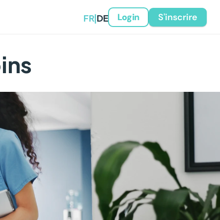
FR
|
DE
S'inscrire
Login
oins