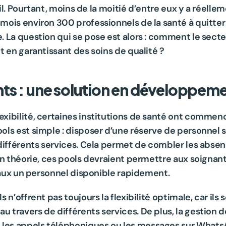
ail. Pourtant, moins de la moitié d’entre eux y a réelle
ois environ 300 professionnels de la santé à quitter l
 La question qui se pose est alors : comment le secteu
t en garantissant des soins de qualité ?
ts : une solution en développem
xibilité, certaines institutions de santé ont commen
pools est simple : disposer d’une réserve de personnel 
différents services. Cela permet de combler les absen
En théorie, ces pools devraient permettre aux soignant
itaux un personnel disponible rapidement.
 n’offrent pas toujours la flexibilité optimale, car ils
 travers de différents services. De plus, la gestion 
es appels téléphoniques ou les messages sur WhatsAp