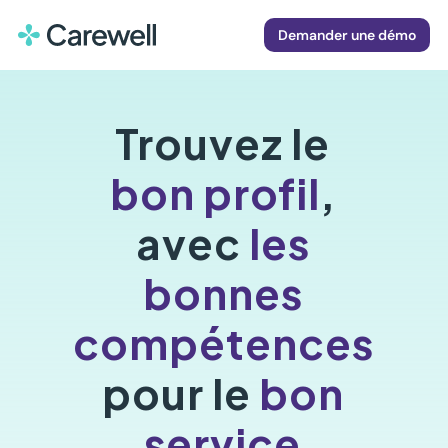
Demander une démo
Trouvez le
bon profil
,
avec
les
bonnes
compétences
pour le
bon
service