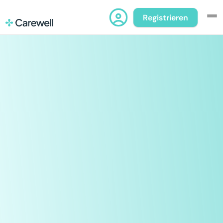
Registrieren
Für Betriebe
Für 
Fachpersonen
Als
Über uns
Pflegefachperson in
Kontakt
der Schweiz arbeiten
mit Carewell
Werde Teil der grössten Community 
unabhängiger Pflegefachpersonen in 
der Schweiz. Wähle deine Einsätze in 
Spitälern, Kliniken, Alters- und 