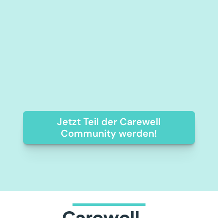
Suchst du eine Stelle in der 
Pflege? Ob mit anerkanntem 
Abschluss oder als Pflegestudent 
im Schweizer Gesundheitswesen: 
Wir verbinden dich mit 
Einrichtungen, die deinen Einsatz 
schätzen und dich flexibel sowie 
attraktiv entlohnen.
Jetzt Teil der Carewell
Community werden!
Carewell - 